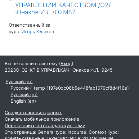
УПРАВЛЕНИИ КАЧЕСТВОМ /О2/
Юнаков И.Л./О2М82
Ответственный за
курс:
Игорь Юнаков
Вы не вошли в систему (
Вход
)
2023О-О2-КТ В УПРАВЛ.КАЧ-Юнаков И.Л.-9245
Русский ‎(ru)‎
Русский ‎(_temp_1f97e0dc06b5e448fab1079cf8d4f16e)‎
Русский ‎(ru)‎
English ‎(en)‎
Сводка хранения данных
Скачать мобильное приложение
Переключить на стандартную тему
Эта страница: General type: incourse. Context Курс:
КОМПЬЮТЕРНЫЕ ТЕХНОЛОГИИ В УПРАВЛЕНИИ