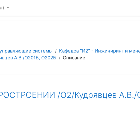
u)‎
 управляющие системы
Кафедра "И2" - Инжиниринг и мен
цев А.В./О201Б, О202Б
Описание
СТРОЕНИИ /О2/Кудрявцев А.В./О