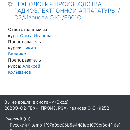
ТЕХНОЛОГИЯ ПРОИЗВОДСТВА
РАДИОЭЛЕКТРОННОЙ АППАРАТУРЫ /
О2/Иванова О.Ю./Е601С
Ответственный за
курс:
Ольга Иванова
Преподаватель
курса:
Никита
Баленко
Преподаватель
курса:
Алексей
Колыванов
Вы не вошли в систему (
Вход
)
2023О-О2-ТЕХН. ПРОИЗ. РЭА-Иванова О.Ю.-9252
Русский ‎(ru)‎
Русский ‎(_temp_1f97e0dc06b5e448fab1079cf8d4f16e)‎