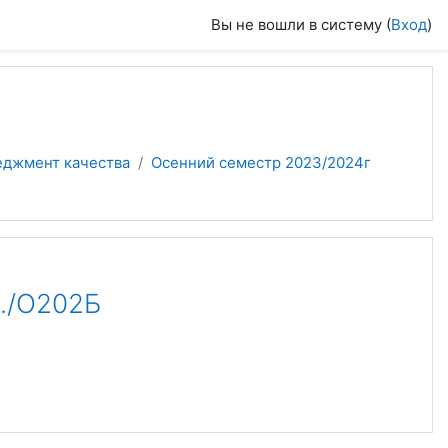
Вы не вошли в систему (
Вход
)
еджмент качества
Осенний семестр 2023/2024г
./О202Б