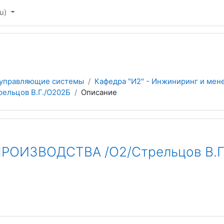
u)‎
 управляющие системы
Кафедра "И2" - Инжиниринг и мен
льцов В.Г./О202Б
Описание
ОИЗВОДСТВА /О2/Стрельцов В.Г