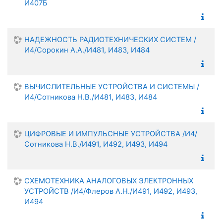
И407Б
НАДЕЖНОСТЬ РАДИОТЕХНИЧЕСКИХ СИСТЕМ /
И4/Сорокин А.А./И481, И483, И484
ВЫЧИСЛИТЕЛЬНЫЕ УСТРОЙСТВА И СИСТЕМЫ /
И4/Сотникова Н.В./И481, И483, И484
ЦИФРОВЫЕ И ИМПУЛЬСНЫЕ УСТРОЙСТВА /И4/
Сотникова Н.В./И491, И492, И493, И494
СХЕМОТЕХНИКА АНАЛОГОВЫХ ЭЛЕКТРОННЫХ
УСТРОЙСТВ /И4/Флеров А.Н./И491, И492, И493,
И494