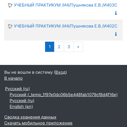
УЧЕБНЫЙ ПРАКТИКУМ /И4/Пушнякова Е.В./И403С
УЧЕБНЫЙ ПРАКТИКУМ /И4/Пушнякова Е.В./И402С
(текущая)
Следующая страница
1
2
3
»
Вы не вошли в систему (
Вход
)
В начало
Русский ‎(ru)‎
Русский ‎(_temp_1f97e0dc06b5e448fab1079cf8d4f16e)‎
Русский ‎(ru)‎
English ‎(en)‎
Сводка хранения данных
Скачать мобильное приложение