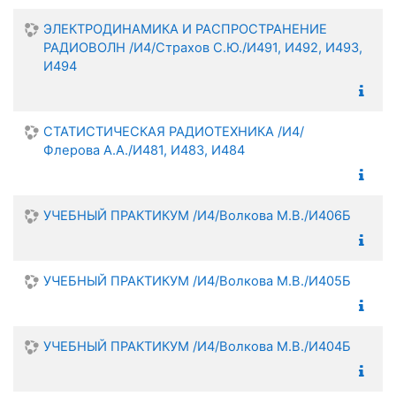
ЭЛЕКТРОДИНАМИКА И РАСПРОСТРАНЕНИЕ
РАДИОВОЛН /И4/Страхов С.Ю./И491, И492, И493,
И494
СТАТИСТИЧЕСКАЯ РАДИОТЕХНИКА /И4/
Флерова А.А./И481, И483, И484
УЧЕБНЫЙ ПРАКТИКУМ /И4/Волкова М.В./И406Б
УЧЕБНЫЙ ПРАКТИКУМ /И4/Волкова М.В./И405Б
УЧЕБНЫЙ ПРАКТИКУМ /И4/Волкова М.В./И404Б