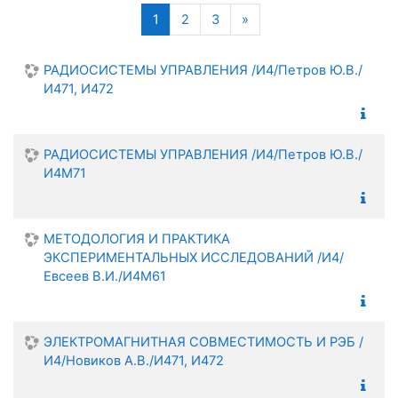
Поиск
(текущая)
Следующая страница
1
2
3
»
РАДИОСИСТЕМЫ УПРАВЛЕНИЯ /И4/Петров Ю.В./
И471, И472
РАДИОСИСТЕМЫ УПРАВЛЕНИЯ /И4/Петров Ю.В./
И4М71
МЕТОДОЛОГИЯ И ПРАКТИКА
ЭКСПЕРИМЕНТАЛЬНЫХ ИССЛЕДОВАНИЙ /И4/
Евсеев В.И./И4М61
ЭЛЕКТРОМАГНИТНАЯ СОВМЕСТИМОСТЬ И РЭБ /
И4/Новиков А.В./И471, И472