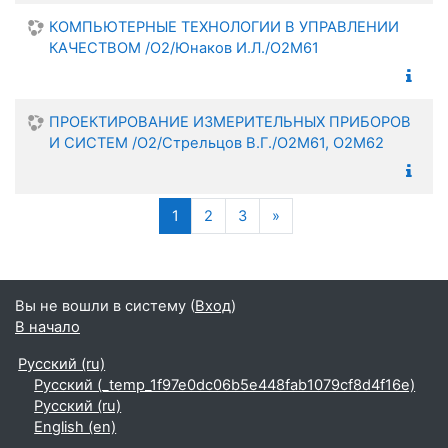
КОМПЬЮТЕРНЫЕ ТЕХНОЛОГИИ В УПРАВЛЕНИИ
КАЧЕСТВОМ /О2/Юнаков И.Л./О2М61
ПРОЕКТИРОВАНИЕ ИЗМЕРИТЕЛЬНЫХ ПРИБОРОВ
И СИСТЕМ /О2/Стрельцов В.Г./О2М61, О2М62
(текущая)
Следующая страница
1
2
3
»
Вы не вошли в систему (
Вход
)
В начало
Русский ‎(ru)‎
Русский ‎(_temp_1f97e0dc06b5e448fab1079cf8d4f16e)‎
Русский ‎(ru)‎
English ‎(en)‎