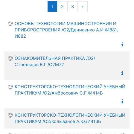
Поиск
(текущая)
Следующая страница
1
2
3
»
ОСНОВЫ ТЕХНОЛОГИИ МАШИНОСТРОЕНИЯ И
ПРИБОРОСТРОЕНИЯ /О2/Денисенко А.И./И881,
И882
ОЗНАКОМИТЕЛЬНАЯ ПРАКТИКА /О2/
Стрельцов В.Г./О2М72
КОНСТРУКТОРСКО-ТЕХНОЛОГИЧЕСКИЙ УЧЕБНЫЙ
ПРАКТИКУМ /О2/Амбросович С.Г./И414Б
КОНСТРУКТОРСКО-ТЕХНОЛОГИЧЕСКИЙ УЧЕБНЫЙ
ПРАКТИКУМ /О2/Колыванов А.Ю./И413Б