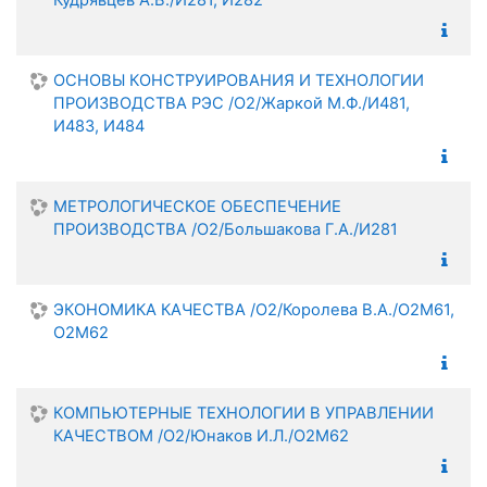
ОСНОВЫ КОНСТРУИРОВАНИЯ И ТЕХНОЛОГИИ
ПРОИЗВОДСТВА РЭС /О2/Жаркой М.Ф./И481,
И483, И484
МЕТРОЛОГИЧЕСКОЕ ОБЕСПЕЧЕНИЕ
ПРОИЗВОДСТВА /О2/Большакова Г.А./И281
ЭКОНОМИКА КАЧЕСТВА /О2/Королева В.А./О2М61,
О2М62
КОМПЬЮТЕРНЫЕ ТЕХНОЛОГИИ В УПРАВЛЕНИИ
КАЧЕСТВОМ /О2/Юнаков И.Л./О2М62