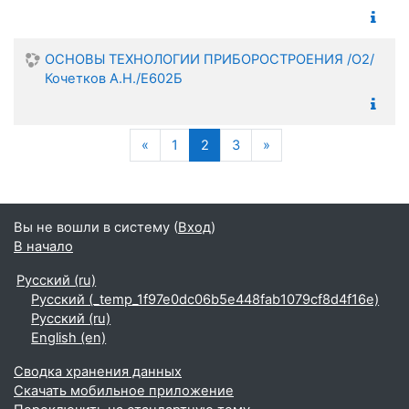
ОСНОВЫ ТЕХНОЛОГИИ ПРИБОРОСТРОЕНИЯ /О2/
Кочетков А.Н./Е602Б
Предыдущая страница
(текущая)
Следующая страниц
«
1
2
3
»
Вы не вошли в систему (
Вход
)
В начало
Русский ‎(ru)‎
Русский ‎(_temp_1f97e0dc06b5e448fab1079cf8d4f16e)‎
Русский ‎(ru)‎
English ‎(en)‎
Сводка хранения данных
Скачать мобильное приложение