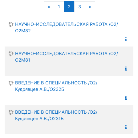
Поиск
Предыдущая страница
(текущая)
Следующая страниц
«
1
2
3
»
НАУЧНО-ИССЛЕДОВАТЕЛЬСКАЯ РАБОТА /О2/
О2М82
НАУЧНО-ИССЛЕДОВАТЕЛЬСКАЯ РАБОТА /О2/
О2М81
ВВЕДЕНИЕ В СПЕЦИАЛЬНОСТЬ /О2/
Кудрявцев А.В./О232Б
ВВЕДЕНИЕ В СПЕЦИАЛЬНОСТЬ /О2/
Кудрявцев А.В./О231Б