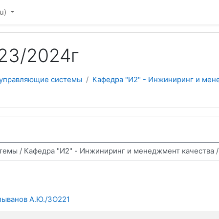
u)‎
23/2024г
 управляющие системы
Кафедра "И2" - Инжиниринг и мен
ванов А.Ю./ЗО221