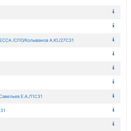
А /СПО/Колыванов А.Ю./27С31
ельев Е.А./11С31
31