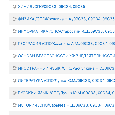
ХИМИЯ /СПО/09С33, 09С34, 09С35
ФИЗИКА /СПО/Косякина Н.А./09С33, 09С34, 09С35
ИНФОРМАТИКА /СПО/Старостин И.Д./09С33, 09С3
ГЕОГРАФИЯ /СПО/Казанина А.М./09С33, 09С34, 0
ОСНОВЫ БЕЗОПАСНОСТИ ЖИЗНЕДЕЯТЕЛЬНОСТИ /СП
ИНОСТРАННЫЙ ЯЗЫК /СПО/Расчупкина Н.С./09С3
ЛИТЕРАТУРА /СПО/Лучко Ю.М./09С33, 09С34, 09С
РУССКИЙ ЯЗЫК /СПО/Лучко Ю.М./09С33, 09С34, 
ИСТОРИЯ /СПО/Сарычев Н.Д./09С33, 09С34, 09С3