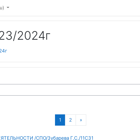
u)‎
23/2024г
24г
(текущая)
Следующая страница
1
2
»
ЕЛЬНОСТИ /СПО/Зубарева Г.С./11С31