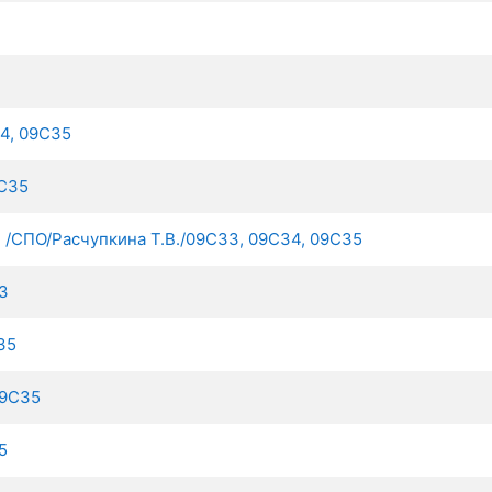
4, 09С35
9С35
О/Расчупкина Т.В./09С33, 09С34, 09С35
3
35
09С35
5