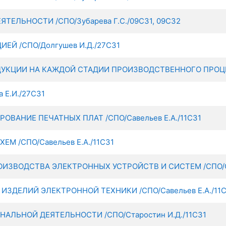
ЛЬНОСТИ /СПО/Зубарева Г.С./09С31, 09С32
Й /СПО/Долгушев И.Д./27С31
УКЦИИ НА КАЖДОЙ СТАДИИ ПРОИЗВОДСТВЕННОГО ПРОЦЕСС
Е.И./27С31
ВАНИЕ ПЕЧАТНЫХ ПЛАТ /СПО/Савельев Е.А./11С31
М /СПО/Савельев Е.А./11С31
ЗВОДСТВА ЭЛЕКТРОННЫХ УСТРОЙСТВ И СИСТЕМ /СПО/Сав
ЗДЕЛИЙ ЭЛЕКТРОННОЙ ТЕХНИКИ /СПО/Савельев Е.А./11С
ЛЬНОЙ ДЕЯТЕЛЬНОСТИ /СПО/Старостин И.Д./11С31