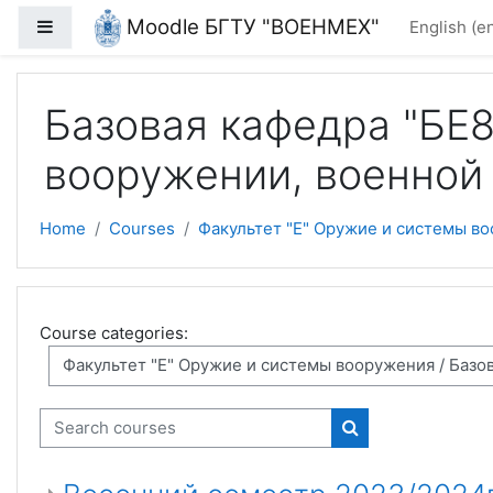
Skip to main content
Moodle БГТУ "ВОЕНМЕХ"
Side panel
English ‎(en
Базовая кафедра "БЕ8
вооружении, военной
Home
Courses
Факультет "Е" Оружие и системы в
Course categories:
Search courses
Search courses