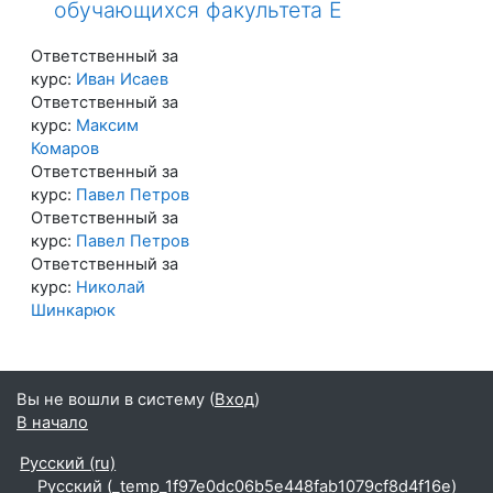
обучающихся факультета Е
Ответственный за
курс:
Иван Исаев
Ответственный за
курс:
Максим
Комаров
Ответственный за
курс:
Павел Петров
Ответственный за
курс:
Павел Петров
Ответственный за
курс:
Николай
Шинкарюк
Вы не вошли в систему (
Вход
)
В начало
Русский ‎(ru)‎
Русский ‎(_temp_1f97e0dc06b5e448fab1079cf8d4f16e)‎