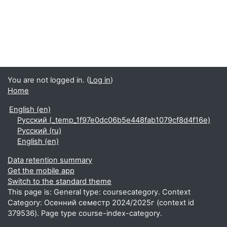
Search
You are not logged in. (
Log in
)
Home
English ‎(en)‎
Русский ‎(_temp_1f97e0dc06b5e448fab1079cf8d4f16e)‎
Русский ‎(ru)‎
English ‎(en)‎
Data retention summary
Get the mobile app
Switch to the standard theme
This page is: General type: coursecategory. Context
Category: Осенний семестр 2024/2025г (context id
379536). Page type course-index-category.