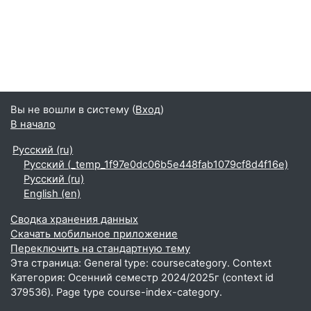
Поиск
Вы не вошли в систему (
Вход
)
В начало
Русский ‎(ru)‎
Русский ‎(_temp_1f97e0dc06b5e448fab1079cf8d4f16e)‎
Русский ‎(ru)‎
English ‎(en)‎
Сводка хранения данных
Скачать мобильное приложение
Переключить на стандартную тему
Эта страница: General type: coursecategory. Context
Категория: Осенний семестр 2024/2025г (context id
379536). Page type course-index-category.