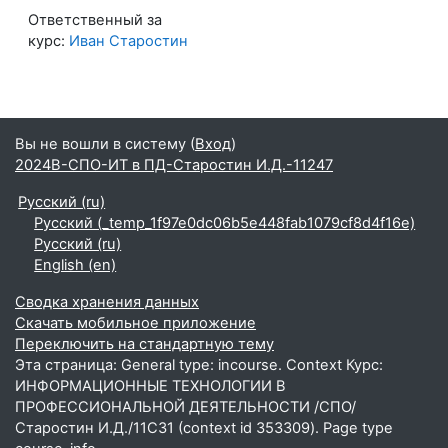
Ответственный за
курс:
Иван Старостин
Вы не вошли в систему (
Вход
)
2024В-СПО-ИТ в ПД-Старостин И.Д.-11247
Русский ‎(ru)‎
Русский ‎(_temp_1f97e0dc06b5e448fab1079cf8d4f16e)‎
Русский ‎(ru)‎
English ‎(en)‎
Сводка хранения данных
Скачать мобильное приложение
Переключить на стандартную тему
Эта страница: General type: incourse. Context Курс:
ИНФОРМАЦИОННЫЕ ТЕХНОЛОГИИ В
ПРОФЕССИОНАЛЬНОЙ ДЕЯТЕЛЬНОСТИ /СПО/
Старостин И.Д./11С31 (context id 353309). Page type