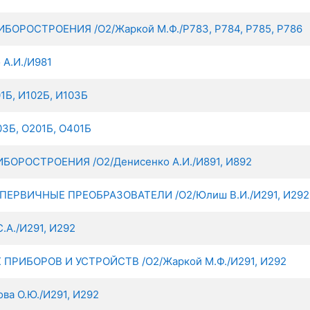
РОСТРОЕНИЯ /О2/Жаркой М.Ф./Р783, Р784, Р785, Р786
А.И./И981
Б, И102Б, И103Б
3Б, О201Б, О401Б
РОСТРОЕНИЯ /О2/Денисенко А.И./И891, И892
ЕРВИЧНЫЕ ПРЕОБРАЗОВАТЕЛИ /О2/Юлиш В.И./И291, И292
А./И291, И292
ИБОРОВ И УСТРОЙСТВ /О2/Жаркой М.Ф./И291, И292
а О.Ю./И291, И292