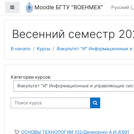
Перейти к основному содержанию
Moodle БГТУ "ВОЕНМЕХ"
Боковая панель
Русский ‎
Весенний семестр 20
В начало
Курсы
Факультет "И" Информационные и
Категории курсов:
Поиск курса
Поиск курса
ОСНОВЫ ТЕХНОЛОГИИ /О2/Денисенко А.И./Е691