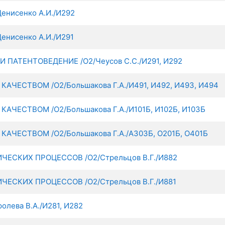
нисенко А.И./И292
исенко А.И./И291
АТЕНТОВЕДЕНИЕ /О2/Чеусов С.С./И291, И292
ЧЕСТВОМ /О2/Большакова Г.А./И491, И492, И493, И494
ЧЕСТВОМ /О2/Большакова Г.А./И101Б, И102Б, И103Б
ЧЕСТВОМ /О2/Большакова Г.А./А303Б, О201Б, О401Б
СКИХ ПРОЦЕССОВ /О2/Стрельцов В.Г./И882
СКИХ ПРОЦЕССОВ /О2/Стрельцов В.Г./И881
ева В.А./И281, И282