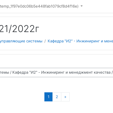
(_temp_1f97e0dc06b5e448fab1079cf8d4f16e)‎
21/2022г
 управляющие системы
Кафедра "И2" - Инжиниринг и мен
(текущая)
Следующая страница
1
2
»