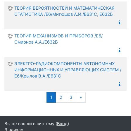
ТЕОРИЯ ВЕРОЯТНОСТЕЙ И МАТЕМАТИЧЕСКАЯ
СТАТИСТИКА /Е6/Митюшов А.И./Е631С, Е632Б
ТЕОРИЯ МЕХАНИЗМОВ И ПРИБОРОВ /Е6/
Смирнов А.А./Е632Б
ЭЛЕКТРО-РАДИОКОМПОНЕНТЫ АВТОНОМНЫХ
ИНФОРМАЦИОННЫХ И УПРАВЛЯЮЩИХ СИСТЕМ /
Е6/Крылов В.А./Е631С
(текущая)
Следующая страница
1
2
3
»
Вы не вошли в систему (
Вход
)
В начало