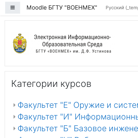
Перейти к основному содержанию
Moodle БГТУ "ВОЕНМЕХ"
Боковая панель
Русский ‎(_te
БГТУ "ВОЕНМЕХ" им. Д
Категории курсов
Факультет "Е" Оружие и сист
Факультет "И" Информационн
Факультет "Б" Базовое инжен