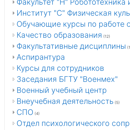
Факультет "Н" Робототехника
Институт "С" Физическая кул
Обучающие курсы по работе 
Качество образования
(12)
Факультативные дисциплины
(1
Аспирантура
Курсы для сотрудников
Заседания БГТУ "Военмех"
Военный учебный центр
Внеучебная деятельность
(5)
СПО
(4)
Отдел психологического соп