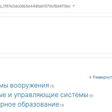
mp_1f97e0dc06b5e448fab1079cf8d4f16e)‎
.Ф. Устинова // Moodle
Развернут
емы вооружения
(1)
ые и управляющие системы
(1)
ерное образование
(1)