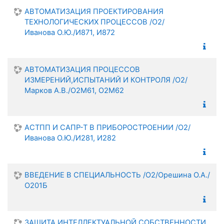
Поиск
АВТОМАТИЗАЦИЯ ПРОЕКТИРОВАНИЯ
ТЕХНОЛОГИЧЕСКИХ ПРОЦЕССОВ /О2/
Иванова О.Ю./И871, И872
АВТОМАТИЗАЦИЯ ПРОЦЕССОВ
ИЗМЕРЕНИЙ,ИСПЫТАНИЙ И КОНТРОЛЯ /О2/
Марков А.В./О2М61, О2М62
АСТПП И САПР-Т В ПРИБОРОСТРОЕНИИ /О2/
Иванова О.Ю./И281, И282
ВВЕДЕНИЕ В СПЕЦИАЛЬНОСТЬ /О2/Орешина О.А./
О201Б
ЗАЩИТА ИНТЕЛЛЕКТУАЛЬНОЙ СОБСТВЕННОСТИ