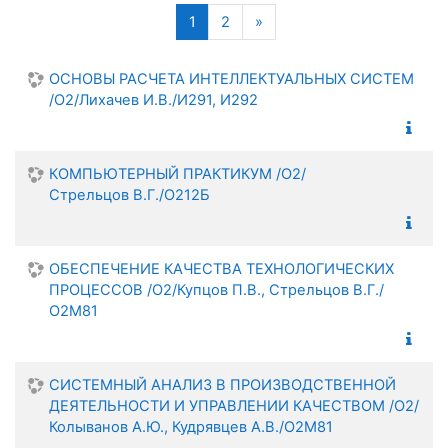
Поиск
(текущая)
Следующая страница
1
2
»
ОСНОВЫ РАСЧЕТА ИНТЕЛЛЕКТУАЛЬНЫХ СИСТЕМ
/О2/Лихачев И.В./И291, И292
КОМПЬЮТЕРНЫЙ ПРАКТИКУМ /О2/
Стрельцов В.Г./О212Б
ОБЕСПЕЧЕНИЕ КАЧЕСТВА ТЕХНОЛОГИЧЕСКИХ
ПРОЦЕССОВ /О2/Купцов П.В., Стрельцов В.Г./
О2М81
СИСТЕМНЫЙ АНАЛИЗ В ПРОИЗВОДСТВЕННОЙ
ДЕЯТЕЛЬНОСТИ И УПРАВЛЕНИИ КАЧЕСТВОМ /О2/
Колыванов А.Ю., Кудрявцев А.В./О2М81