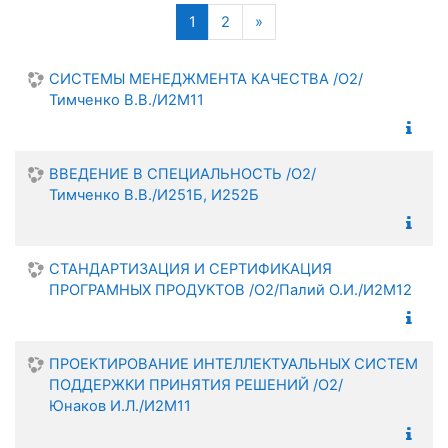
Поиск
(текущая)
Следующая страница
1
2
»
СИСТЕМЫ МЕНЕДЖМЕНТА КАЧЕСТВА /О2/
Тимченко В.В./И2М11
ВВЕДЕНИЕ В СПЕЦИАЛЬНОСТЬ /О2/
Тимченко В.В./И251Б, И252Б
СТАНДАРТИЗАЦИЯ И СЕРТИФИКАЦИЯ
ПРОГРАМНЫХ ПРОДУКТОВ /О2/Палий О.И./И2М12
ПРОЕКТИРОВАНИЕ ИНТЕЛЛЕКТУАЛЬНЫХ СИСТЕМ
ПОДДЕРЖКИ ПРИНЯТИЯ РЕШЕНИЙ /О2/
Юнаков И.Л./И2М11