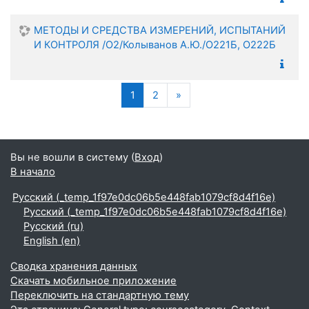
МЕТОДЫ И СРЕДСТВА ИЗМЕРЕНИЙ, ИСПЫТАНИЙ
И КОНТРОЛЯ /О2/Колыванов А.Ю./О221Б, О222Б
(текущая)
Следующая страница
1
2
»
Вы не вошли в систему (
Вход
)
В начало
Русский ‎(_temp_1f97e0dc06b5e448fab1079cf8d4f16e)‎
Русский ‎(_temp_1f97e0dc06b5e448fab1079cf8d4f16e)‎
Русский ‎(ru)‎
English ‎(en)‎
Сводка хранения данных
Скачать мобильное приложение
Переключить на стандартную тему