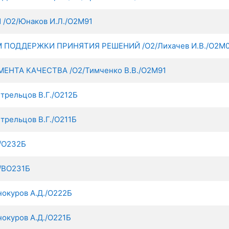
О2/Юнаков И.Л./О2М91
ПОДДЕРЖКИ ПРИНЯТИЯ РЕШЕНИЙ /О2/Лихачев И.В./О2М0
НТА КАЧЕСТВА /О2/Тимченко В.В./О2М91
ельцов В.Г./О212Б
ельцов В.Г./О211Б
/О232Б
/ВО231Б
куров А.Д./О222Б
куров А.Д./О221Б