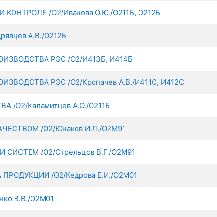
ОНТРОЛЯ /О2/Иванова О.Ю./О211Б, О212Б
явцев А.В./О212Б
ЗВОДСТВА РЭС /О2/И413Б, И414Б
ВОДСТВА РЭС /О2/Кропачев А.В./И411С, И412С
/О2/Каламитцев А.О./О211Б
ЕСТВОМ /О2/Юнаков И.Л./О2М91
СИСТЕМ /О2/Стрельцов В.Г./О2М91
РОДУКЦИИ /О2/Кедрова Е.И./О2М01
ко В.В./О2М01