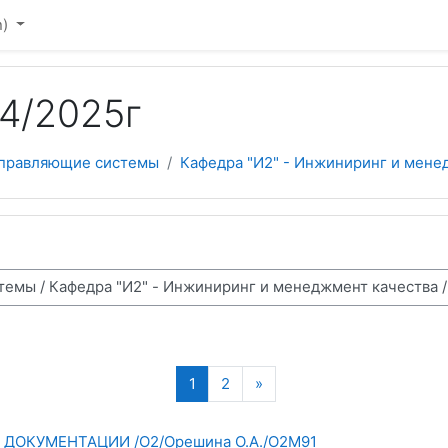
)‎
4/2025г
управляющие системы
Кафедра "И2" - Инжиниринг и мене
(current)
Next page
1
2
»
ОКУМЕНТАЦИИ /О2/Орешина О.А./О2М91