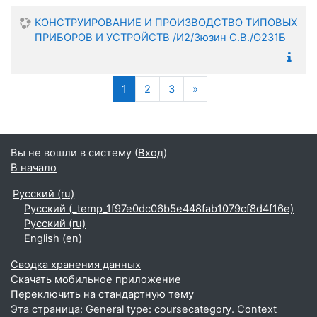
КОНСТРУИРОВАНИЕ И ПРОИЗВОДСТВО ТИПОВЫХ
ПРИБОРОВ И УСТРОЙСТВ /И2/Зюзин С.В./О231Б
(текущая)
Следующая страница
1
2
3
»
Вы не вошли в систему (
Вход
)
В начало
Русский ‎(ru)‎
Русский ‎(_temp_1f97e0dc06b5e448fab1079cf8d4f16e)‎
Русский ‎(ru)‎
English ‎(en)‎
Сводка хранения данных
Скачать мобильное приложение
Переключить на стандартную тему
Эта страница: General type: coursecategory. Context