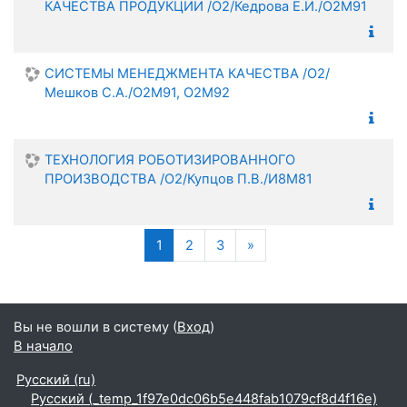
КАЧЕСТВА ПРОДУКЦИИ /О2/Кедрова Е.И./О2М91
СИСТЕМЫ МЕНЕДЖМЕНТА КАЧЕСТВА /О2/
Мешков С.А./О2М91, О2М92
ТЕХНОЛОГИЯ РОБОТИЗИРОВАННОГО
ПРОИЗВОДСТВА /О2/Купцов П.В./И8М81
(текущая)
Следующая страница
1
2
3
»
Вы не вошли в систему (
Вход
)
В начало
Русский ‎(ru)‎
Русский ‎(_temp_1f97e0dc06b5e448fab1079cf8d4f16e)‎