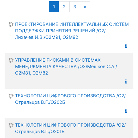
Поиск
(текущая)
Следующая страница
1
2
3
»
ПРОЕКТИРОВАНИЕ ИНТЕЛЛЕКТУАЛЬНЫХ СИСТЕМ
ПОДДЕРЖКИ ПРИНЯТИЯ РЕШЕНИЙ /О2/
Лихачев И.В./О2М91, О2М92
УПРАВЛЕНИЕ РИСКАМИ В СИСТЕМАХ
МЕНЕДЖМЕНТА КАЧЕСТВА /О2/Мешков С.А./
О2М81, О2М82
ТЕХНОЛОГИИ ЦИФРОВОГО ПРОИЗВОДСТВА /О2/
Стрельцов В.Г./О202Б
ТЕХНОЛОГИИ ЦИФРОВОГО ПРОИЗВОДСТВА /О2/
Стрельцов В.Г./О201Б