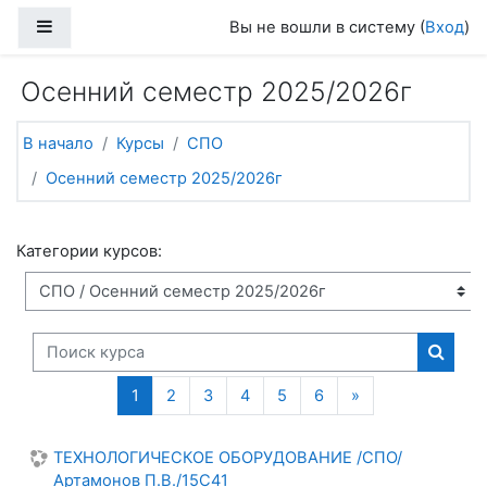
Перейти к основному содержанию
Боковая панель
Вы не вошли в систему (
Вход
)
Осенний семестр 2025/2026г
В начало
Курсы
СПО
Осенний семестр 2025/2026г
Категории курсов:
Поиск курса
Поиск
(текущая)
Следующая стр
1
2
3
4
5
6
»
ТЕХНОЛОГИЧЕСКОЕ ОБОРУДОВАНИЕ /СПО/
Артамонов П.В./15С41