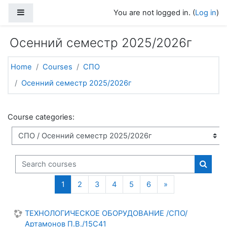
Skip to main content
Side panel
You are not logged in. (
Log in
)
Осенний семестр 2025/2026г
Home
Courses
СПО
Осенний семестр 2025/2026г
Course categories:
Search courses
Search
(current)
Next page
1
2
3
4
5
6
»
ТЕХНОЛОГИЧЕСКОЕ ОБОРУДОВАНИЕ /СПО/
Артамонов П.В./15С41